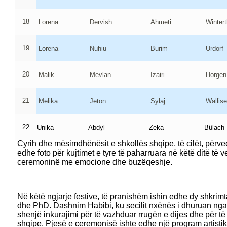
këtë ditë të shënuar të diplomimit të gjeneratës së 28-të t
kantonin e Cyrihut, gjithashtu shprehu respektin e tij për
rëndësinë e mësimit të gjuhës shqipe në mërgatë.
18
Lorena
Dervish
Ahmeti
Wintert
19
Lorena
Nuhiu
Burim
Urdorf
Në emër të prindërve foli znj. Teuta Hajzeraj, e cila kujtoi d
vlerësoi gjuhën shqipe si pjesë të identitetit shqiptar, ku 
të flisni me familjarët tuaj shqip. Ajo falënderoj LAPSH Cyr
20
Malik
Mevlan
Izairi
Horgen
shqipe në mërgatë.
21
Melika
Jeton
Sylaj
Wallise
Pas fjalimeve përshëndetëse dhe programit artistik, cer
më të rëndësishme dhe emocionuese, ndarja e dëftesave 
22
Unika
Abdyl
Zeka
Bülach
sukses mësimin plotësues në gjuhën shqipe. Dëftesat u s
Cyrih dhe mësimdhënësit e shkollës shqipe, të cilët, përv
edhe foto për kujtimet e tyre të paharruara në këtë ditë të 
ceremoninë me emocione dhe buzëqeshje.
Në këtë ngjarje festive, të pranishëm ishin edhe dy shkrim
dhe PhD. Dashnim Habibi, ku secilit nxënës i dhuruan nga nj
shenjë inkurajimi për të vazhduar rrugën e dijes dhe për të
shqipe. Pjesë e ceremonisë ishte edhe një program artistik i 