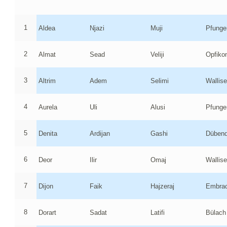
1
Aldea
Njazi
Muji
Pfunge
2
Almat
Sead
Veliji
Opfiko
3
Altrim
Adem
Selimi
Wallise
4
Aurela
Uli
Alusi
Pfunge
5
Denita
Ardijan
Gashi
Dübend
6
Deor
Ilir
Omaj
Wallise
7
Dijon
Faik
Hajzeraj
Embra
8
Dorart
Sadat
Latifi
Bülach