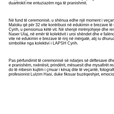
duartrokit me entuziazëm nga të pranishmit.
Në fund të ceremonisë, u shënua edhe një moment i veça
Maloku që për 32 vite kontribuoi në edukimin e brezave të
Cyrih, u pensionua këtë vit. Në shenjë mirënjohjeje dhe res
Naser Ulaj, në emër të kolektivit i uroi shëndet dhe e falën
vite në edukimin e brezave të rinj në mërgatë, atij iu dhur
simbolike nga kolektivi i LAPSH Cyrih.
Pas përfundimit të ceremonisë së ndarjes së dëftesave dhe 
e pranishëm, nxënësit, prindërit, mësuesit dhe mysafirët rea
do të mbesin kujtim i çmuar i kësaj dite të veçantë, fotograf
profesionist Lulzim Hasi, duke fiksuar buzëqeshjet, emocion